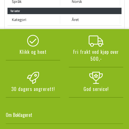
Språk
Norsk
Varianter
Kategori
Året
Klikk og hent
Fri frakt ved kjøp over
500,-
30 dagers angrerett!
God service!
Om Boklageret