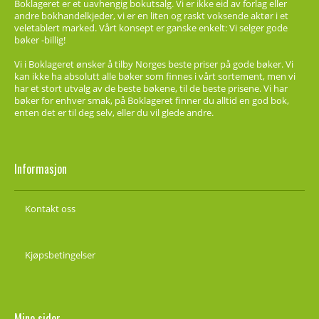
Boklageret er et uavhengig bokutsalg. Vi er ikke eid av forlag eller
andre bokhandelkjeder, vi er en liten og raskt voksende aktør i et
veletablert marked. Vårt konsept er ganske enkelt: Vi selger gode
bøker -billig!
Vi i Boklageret ønsker å tilby Norges beste priser på gode bøker. Vi
kan ikke ha absolutt alle bøker som finnes i vårt sortement, men vi
har et stort utvalg av de beste bøkene, til de beste prisene. Vi har
bøker for enhver smak, på Boklageret finner du alltid en god bok,
enten det er til deg selv, eller du vil glede andre.
Informasjon
Kontakt oss
Kjøpsbetingelser
Mine sider