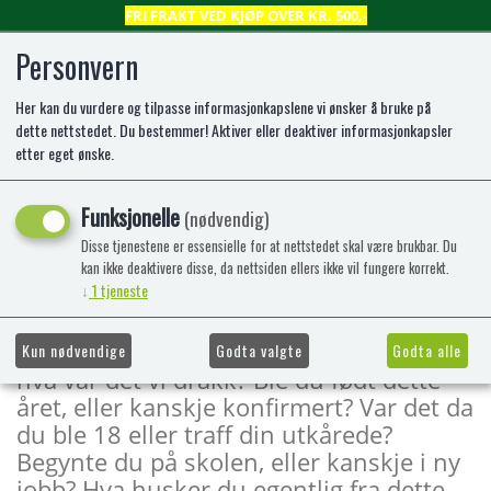
FRI FRAKT VED KJØP OVER KR. 500,-
Personvern
Her kan du vurdere og tilpasse informasjonkapslene vi ønsker å bruke på
0
dette nettstedet. Du bestemmer! Aktiver eller deaktiver informasjonkapsler
etter eget ønske.
Året 1960
Funksjonelle
(nødvendig)
Hvem ble født og hvem døde dette året?
Disse tjenestene er essensielle for at nettstedet skal være brukbar. Du
Hvem fikk et gjennombrudd, og hva slo
kan ikke deaktivere disse, da nettsiden ellers ikke vil fungere korrekt.
↓
1
tjeneste
gjennom? Hva gikk vi kledt i og hva leste
vi for noe? Hva hørte vi på og hvem
snakket til oss? Hva var det vi spiste, og
Kun nødvendige
Godta valgte
Godta alle
hva var det vi drakk? Ble du født dette
året, eller kanskje konfirmert? Var det da
du ble 18 eller traff din utkårede?
Begynte du på skolen, eller kanskje i ny
jobb? Hva husker du egentlig fra dette