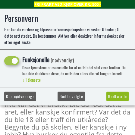
FRI FRAKT VED KJØP OVER KR. 500,-
Personvern
Her kan du vurdere og tilpasse informasjonkapslene vi ønsker å bruke på
0
dette nettstedet. Du bestemmer! Aktiver eller deaktiver informasjonkapsler
etter eget ønske.
Året 1953
Funksjonelle
(nødvendig)
Hvem ble født og hvem døde dette året?
Disse tjenestene er essensielle for at nettstedet skal være brukbar. Du
Hvem fikk et gjennombrudd, og hva slo
kan ikke deaktivere disse, da nettsiden ellers ikke vil fungere korrekt.
↓
1
tjeneste
gjennom? Hva gikk vi kledt i og hva leste
vi for noe? Hva hørte vi på og hvem
snakket til oss? Hva var det vi spiste, og
Kun nødvendige
Godta valgte
Godta alle
hva var det vi drakk? Ble du født dette
året, eller kanskje konfirmert? Var det da
du ble 18 eller traff din utkårede?
Begynte du på skolen, eller kanskje i ny
jobb? Hva husker du egentlig fra dette