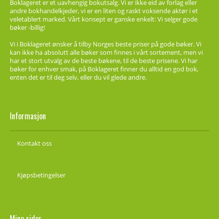
Boklageret er et uavhengig bokutsalg. Vi er ikke eid av forlag eller
andre bokhandelkjeder, vi er en liten og raskt voksende aktør i et
veletablert marked. Vårt konsept er ganske enkelt: Vi selger gode
bøker -billig!
Vi i Boklageret ønsker å tilby Norges beste priser på gode bøker. Vi
kan ikke ha absolutt alle bøker som finnes i vårt sortement, men vi
har et stort utvalg av de beste bøkene, til de beste prisene. Vi har
bøker for enhver smak, på Boklageret finner du alltid en god bok,
enten det er til deg selv, eller du vil glede andre.
Informasjon
Kontakt oss
Kjøpsbetingelser
Mine sider