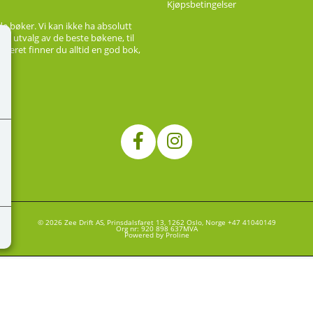
Kjøpsbetingelser
de bøker. Vi kan ikke ha absolutt
ort utvalg av de beste bøkene, til
ageret finner du alltid en god bok,
© 2026 Zee Drift AS, Prinsdalsfaret 13, 1262 Oslo, Norge +47 41040149
Org nr: 920 898 637MVA
Powered by Proline