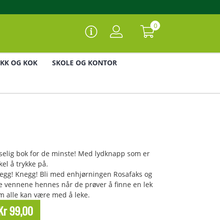
0
IKK OG KOK
SKOLE OG KONTOR
selig bok for de minste! Med lydknapp som er
kel å trykke på.
egg! Knegg! Bli med enhjørningen Rosafaks og
le vennene hennes når de prøver å finne en lek
m alle kan være med å leke.
Kr 99,00