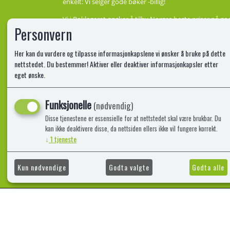
enkelt: Vi selger gode bøker -billig!
Vi i Boklageret ønsker å tilby Norges beste priser på go
alle bøker som finnes i vårt sortement, men vi har et st
Personvern
de beste prisene. Vi har bøker for enhver smak, på Bokl
enten det er til deg selv, eller du vil glede andre.
Her kan du vurdere og tilpasse informasjonkapslene vi ønsker å bruke på dette
nettstedet. Du bestemmer! Aktiver eller deaktiver informasjonkapsler etter
eget ønske.
Funksjonelle
(nødvendig)
Disse tjenestene er essensielle for at nettstedet skal være brukbar. Du
kan ikke deaktivere disse, da nettsiden ellers ikke vil fungere korrekt.
↓
1
tjeneste
Kun nødvendige
Godta valgte
Godta alle