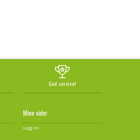
God service!
Mine sider
Logg inn