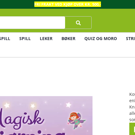
FRI FRAKT VED KJØP OVER KR. 500,-
SPILL
SPILL
LEKER
BØKER
QUIZ OG MORO
STR
Ko
en
Kn
al
so