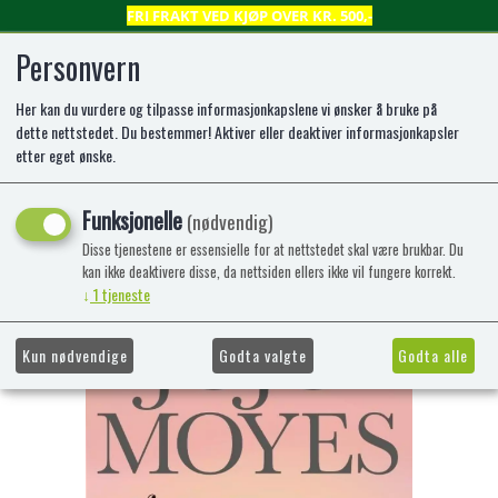
FRI FRAKT VED KJØP OVER KR. 500,-
Personvern
Her kan du vurdere og tilpasse informasjonkapslene vi ønsker å bruke på
0
dette nettstedet. Du bestemmer! Aktiver eller deaktiver informasjonkapsler
etter eget ønske.
Når hvalene synger (IB)
Funksjonelle
(nødvendig)
Jo Jo Moyes
Disse tjenestene er essensielle for at nettstedet skal være brukbar. Du
kan ikke deaktivere disse, da nettsiden ellers ikke vil fungere korrekt.
↓
1
tjeneste
Kun nødvendige
Godta valgte
Godta alle