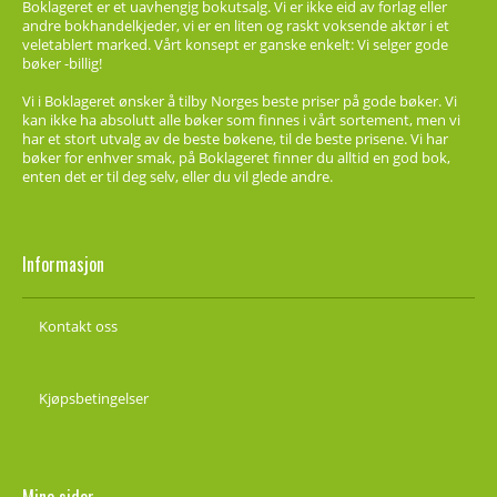
Boklageret er et uavhengig bokutsalg. Vi er ikke eid av forlag eller
andre bokhandelkjeder, vi er en liten og raskt voksende aktør i et
veletablert marked. Vårt konsept er ganske enkelt: Vi selger gode
bøker -billig!
Vi i Boklageret ønsker å tilby Norges beste priser på gode bøker. Vi
kan ikke ha absolutt alle bøker som finnes i vårt sortement, men vi
har et stort utvalg av de beste bøkene, til de beste prisene. Vi har
bøker for enhver smak, på Boklageret finner du alltid en god bok,
enten det er til deg selv, eller du vil glede andre.
Informasjon
Kontakt oss
Kjøpsbetingelser