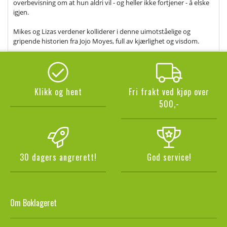
overbevisning om at hun aldri vil - og heller ikke fortjener - å elske
igjen.
Mikes og Lizas verdener kolliderer i denne uimotståelige og
gripende historien fra Jojo Moyes, full av kjærlighet og visdom.
Klikk og hent
Fri frakt ved kjøp over
500,-
30 dagers angrerett!
God service!
Om Boklageret