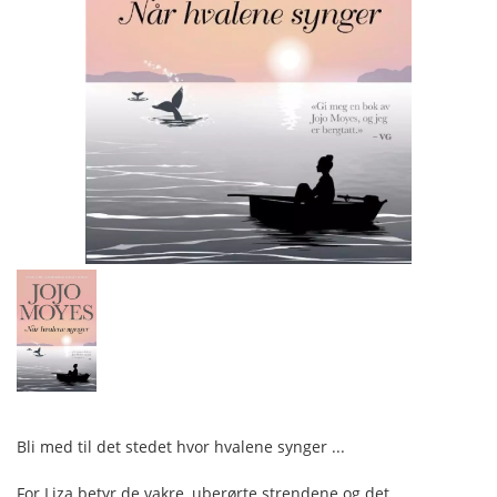
Bli med til det stedet hvor hvalene synger ...
For Liza betyr de vakre, uberørte strendene og det