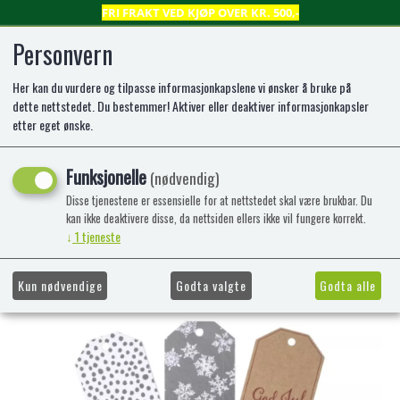
FRI FRAKT VED KJØP OVER KR. 500,-
Personvern
Her kan du vurdere og tilpasse informasjonkapslene vi ønsker å bruke på
0
dette nettstedet. Du bestemmer! Aktiver eller deaktiver informasjonkapsler
etter eget ønske.
8pk merkelapper i kraftig papp
Funksjonelle
(nødvendig)
med julemotiv
Disse tjenestene er essensielle for at nettstedet skal være brukbar. Du
kan ikke deaktivere disse, da nettsiden ellers ikke vil fungere korrekt.
8pk merkelapper i kraftig papp med
↓
1
tjeneste
julemotiv
Kun nødvendige
Godta valgte
Godta alle