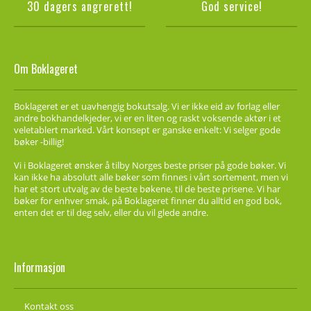
30 dagers angrerett!
God service!
Om Boklageret
Boklageret er et uavhengig bokutsalg. Vi er ikke eid av forlag eller
andre bokhandelkjeder, vi er en liten og raskt voksende aktør i et
veletablert marked. Vårt konsept er ganske enkelt: Vi selger gode
bøker -billig!
Vi i Boklageret ønsker å tilby Norges beste priser på gode bøker. Vi
kan ikke ha absolutt alle bøker som finnes i vårt sortement, men vi
har et stort utvalg av de beste bøkene, til de beste prisene. Vi har
bøker for enhver smak, på Boklageret finner du alltid en god bok,
enten det er til deg selv, eller du vil glede andre.
Informasjon
Kontakt oss