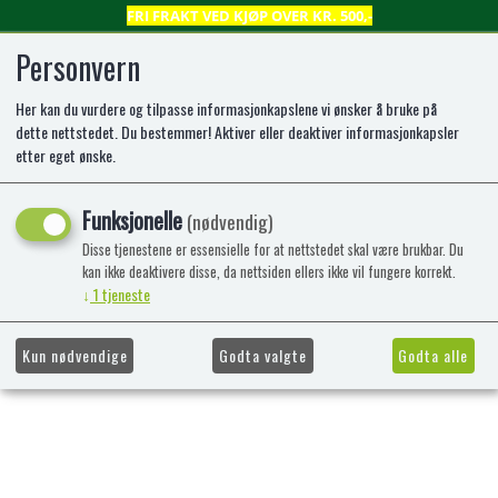
FRI FRAKT VED KJØP OVER KR. 500,-
Personvern
Her kan du vurdere og tilpasse informasjonkapslene vi ønsker å bruke på
0
dette nettstedet. Du bestemmer! Aktiver eller deaktiver informasjonkapsler
etter eget ønske.
Kunne ikke finne produktet
Funksjonelle
(nødvendig)
Forside
Disse tjenestene er essensielle for at nettstedet skal være brukbar. Du
kan ikke deaktivere disse, da nettsiden ellers ikke vil fungere korrekt.
↓
1
tjeneste
Kun nødvendige
Godta valgte
Godta alle