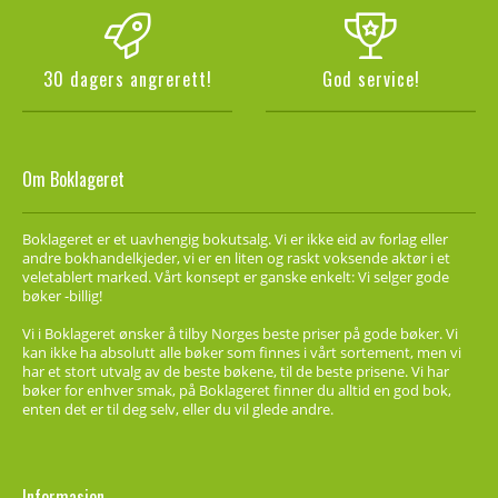
30 dagers angrerett!
God service!
Om Boklageret
Boklageret er et uavhengig bokutsalg. Vi er ikke eid av forlag eller
andre bokhandelkjeder, vi er en liten og raskt voksende aktør i et
veletablert marked. Vårt konsept er ganske enkelt: Vi selger gode
bøker -billig!
Vi i Boklageret ønsker å tilby Norges beste priser på gode bøker. Vi
kan ikke ha absolutt alle bøker som finnes i vårt sortement, men vi
har et stort utvalg av de beste bøkene, til de beste prisene. Vi har
bøker for enhver smak, på Boklageret finner du alltid en god bok,
enten det er til deg selv, eller du vil glede andre.
Informasjon